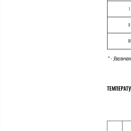
I
II
III
* - Увеличе
ТЕМПЕРАТ