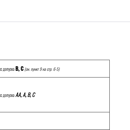
В, С
сс допуска
(см. пункт 9 на стр. 6-5)
АА, А, В, С
сс допуска