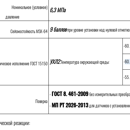
Номинальное (условное)
6,3 МПа
давление
9 баллов
при уровне установки над нулевой отметко
Сейсмостойкость MSK-64
-60.
УХЛ2
-
60.
.
Температура окружающей среды:
ическое исполнение ГОСТ 15150
-55.
ГОСТ 8. 461-2009
-
без измерительных преобра
Поверка
МП РТ 2026-2013
-
для датчиков с установлен
ческой реакции: