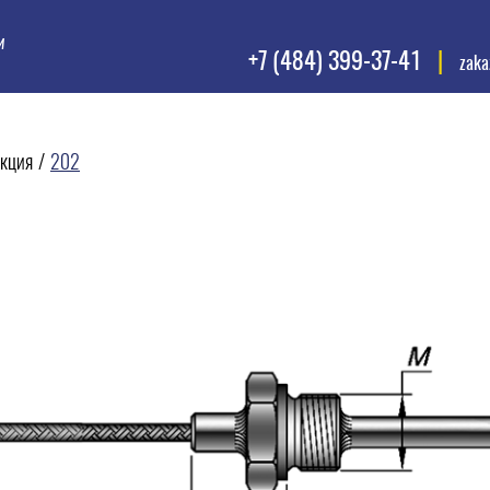
и
+7 (484) 399-37-41
|
zak
кция
/
202