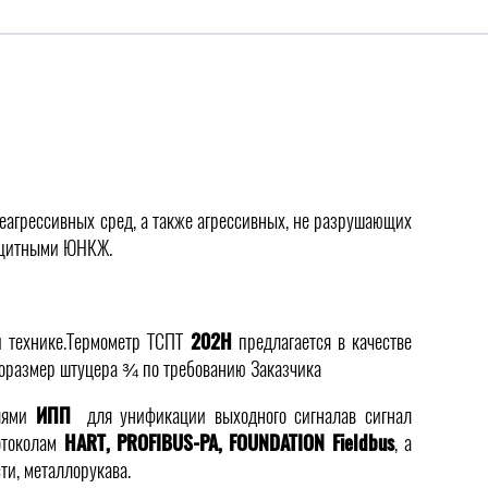
агрессивных сред, а также агрессивных, не разрушающих
защитными ЮНКЖ.
й технике.Термометр ТСПТ
202Н
предлагается в качестве
поразмер штуцера ¾ по требованию Заказчика
елями
ИПП
для унификации выходного сигналав сигнал
отоколам
HART, PROFIBUS-PA, FOUNDATION Fieldbus
, а
и, металлорукава.