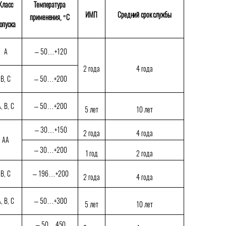
Класс
Температура
ИМП
Средний срок службы
применения, °С
опуска
A
– 50…+120
2 года
4 года
B, C
– 50…+200
, B
, С
– 50…+200
5 лет
10 лет
–
30
…+150
2 года
4 года
AA
–
30
…+200
1
год
2 года
B, C
– 196…+200
2 года
4 года
, B, C
– 50…+300
5 лет
10 лет
–
50…450