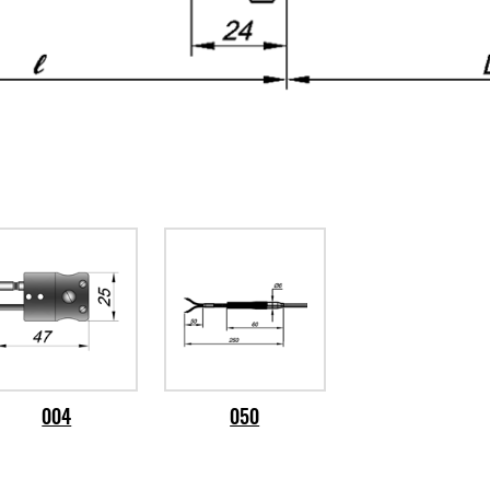
004
050