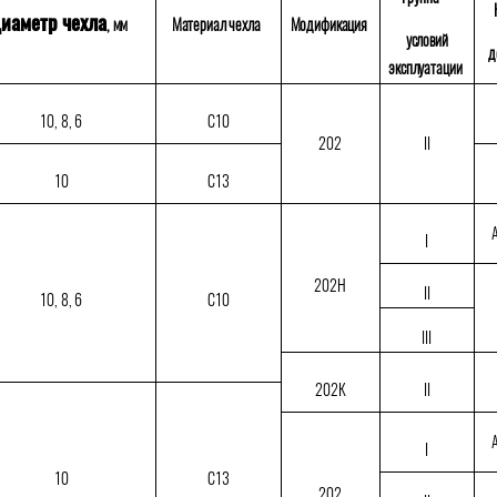
иаметр чехла
, мм
Материал чехла
Модификация
условий
д
эксплуатации
10, 8, 6
С10
202
II
10
С13
A
I
202Н
II
10, 8, 6
С10
III
202К
II
A
I
10
С13
202