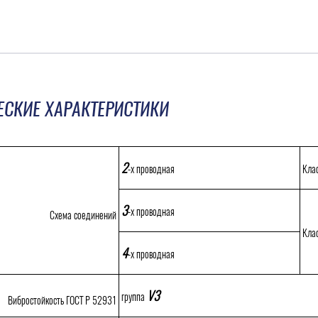
ЕСКИЕ ХАРАКТЕРИСТИКИ
2
-х проводная
Кла
3
-х проводная
Схема соединений
Кла
4
-х проводная
V3
группа
Вибростойкость ГОСТ Р 52931