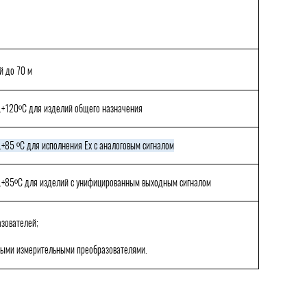
й до 70 м
.+120
º
С
для изделий общего назначения
.+85
º
С
для исполнения
Ex
с аналоговым сигналом
.+85
º
С
для изделий с унифицированным выходным сигналом
зователей;
ными измерительными преобразователями.