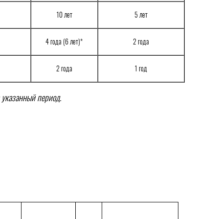
10 лет
5 лет
4 года (6 лет)*
2 года
2 года
1 год
 указанный период.